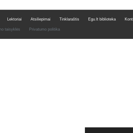
Lektoriai
Atsiliepimai
Tinklaraštis
Egu.lt biblioteka
Kont
mo taisyklės
Privatumo politika