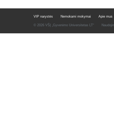
VIP narystės
Nemokami mokymai
Apie mus
© 2026 VŠĮ „Gyvenimo Universitetas LT“
Naudoji