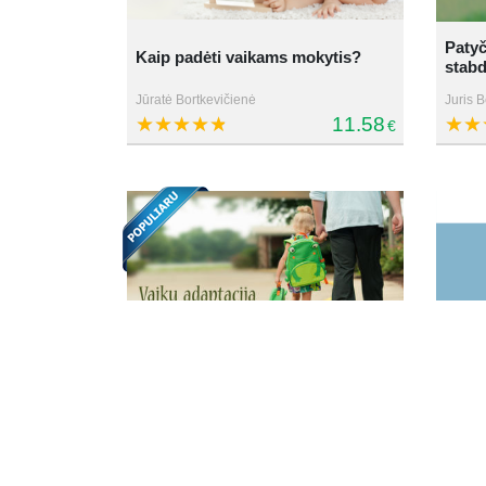
Patyč
Kaip padėti vaikams mokytis?
stab
Jūratė Bortkevičienė
Juris B
11.58
€
Nuoto
Vaikų adaptacija darželyje
išgyv
Jūratė Bortkevičienė
Evalda
8.99
€