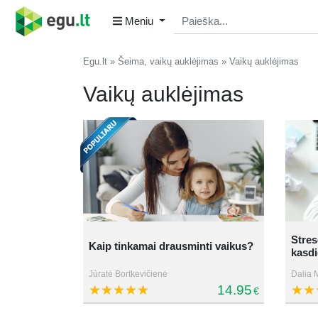
Meniu
Egu.lt
Šeima, vaikų auklėjimas
Vaikų auklėjimas
Vaikų auklėjimas
Stres
Kaip tinkamai drausminti vaikus?
kasd
Jūratė Bortkevičienė
Dalia M
14.95
€