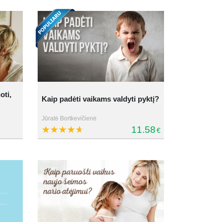
oti,
Kaip padėti vaikams valdyti pyktį?
Jūratė Bortkevičienė
11.58
€