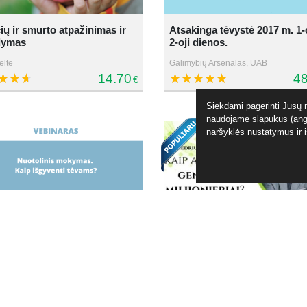
ių ir smurto atpažinimas ir
Atsakinga tėvystė 2017 m. 1-o
dymas
2-oji dienos.
elte
Galimybių Arsenalas, UAB
14.70
48
€
Siekdami pagerinti Jūsų n
naudojame slapukus (angl
naršyklės nustatymus ir 
Kaip auginami genijai ir
linis mokymas. Kaip
milijonieriai? Žydų auklėjimo
enti tėvams?“
paslaptys
s Karmaza
Giedrius Drukteinis
19