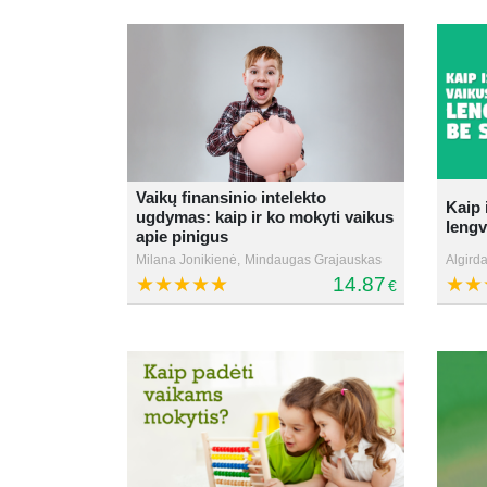
Vaikų finansinio intelekto
Kaip 
ugdymas: kaip ir ko mokyti vaikus
lengv
apie pinigus
Milana Jonikienė,
Mindaugas Grajauskas
Algirda
14.87
€