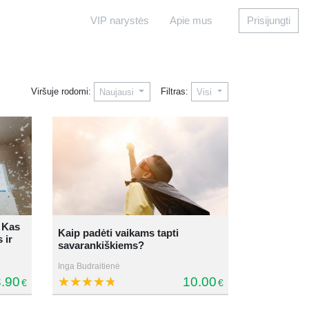
VIP narystės
Apie mus
Prisijungti
Viršuje rodomi:
Filtras:
Naujausi
Visi
? Kas
Kaip padėti vaikams tapti
 ir
savarankiškiems?
Inga Budraitienė
.90
10.00
€
€