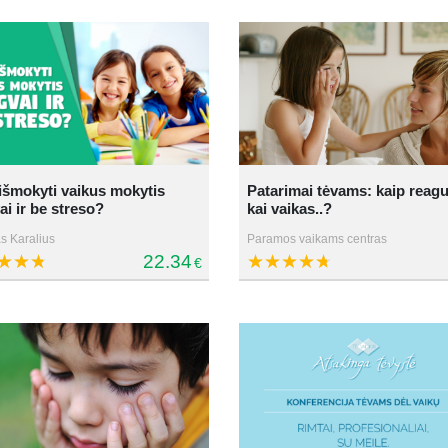
išmokyti vaikus mokytis
Patarimai tėvams: kaip reagu
ai ir be streso?
kai vaikas..?
s Karalius
Paramos vaikams centras
22.34
€