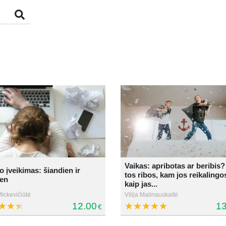
Vaikas: apribotas ar beribis
o įveikimas: šiandien ir
tos ribos, kam jos reikalingos
ien
kaip jas...
ickevičiūtė
Vilija Malinauskaitė
12.00
13
€