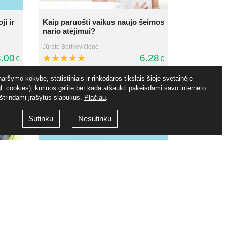
ji ir
Kaip paruošti vaikus naujo šeimos
nario atėjimui?
Jūratė Bortkevičienė
.00
6.28
€
€
aršymo kokybę, statistiniais ir rinkodaros tikslais šioje svetainėje
. cookies), kuriuos galite bet kada atšaukti pakeisdami savo interneto
ištrindami įrašytus slapukus.
Plačiau
.
Sutinku
Nesutinku
Atsakinga tėvystė. Antra diena
Galimybių Arsenalas, UAB
.00
24.00
€
€