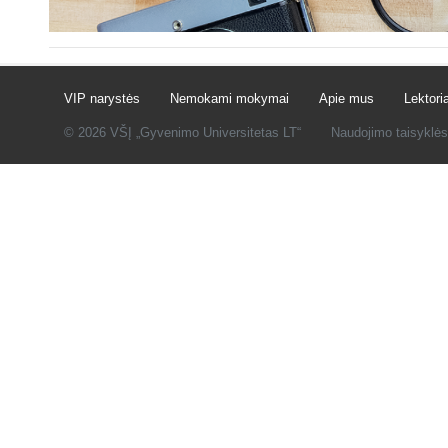
VIP narystės
Nemokami mokymai
Apie mus
Lektoria
© 2026 VŠĮ „Gyvenimo Universitetas LT“
Naudojimo taisyklės