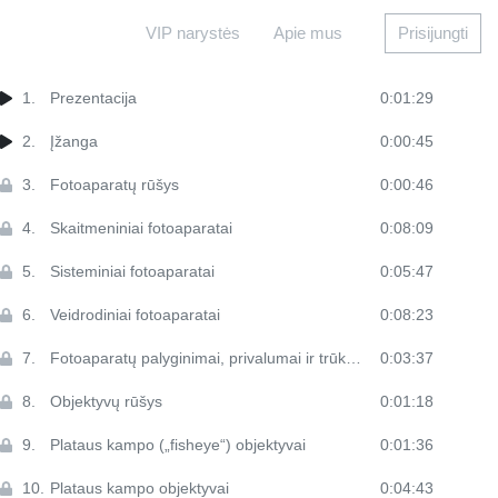
VIP narystės
Apie mus
Prisijungti
1.
Prezentacija
0:01:29
2.
Įžanga
0:00:45
3.
Fotoaparatų rūšys
0:00:46
4.
Skaitmeniniai fotoaparatai
0:08:09
5.
Sisteminiai fotoaparatai
0:05:47
6.
Veidrodiniai fotoaparatai
0:08:23
7.
Fotoaparatų palyginimai, privalumai ir trūkumai
0:03:37
8.
Objektyvų rūšys
0:01:18
9.
Plataus kampo („fisheye“) objektyvai
0:01:36
10.
Plataus kampo objektyvai
0:04:43