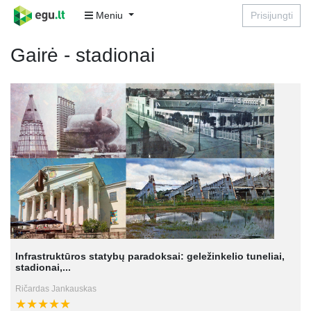
Meniu
Prisijungti
Gairė - stadionai
Infrastruktūros statybų paradoksai: geležinkelio tuneliai,
stadionai,...
Ričardas Jankauskas