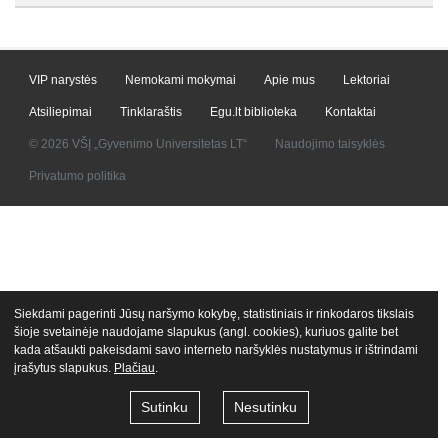
VIP narystės
Nemokami mokymai
Apie mus
Lektoriai
Atsiliepimai
Tinklaraštis
Egu.lt biblioteka
Kontaktai
© 2026 VŠĮ „Gyvenimo Universitetas LT“
Naudojimo taisyklės
Privatumo politika
Siekdami pagerinti Jūsų naršymo kokybę, statistiniais ir rinkodaros tikslais
šioje svetainėje naudojame slapukus (angl. cookies), kuriuos galite bet
kada atšaukti pakeisdami savo interneto naršyklės nustatymus ir ištrindami
įrašytus slapukus.
Plačiau
.
Sutinku
Nesutinku