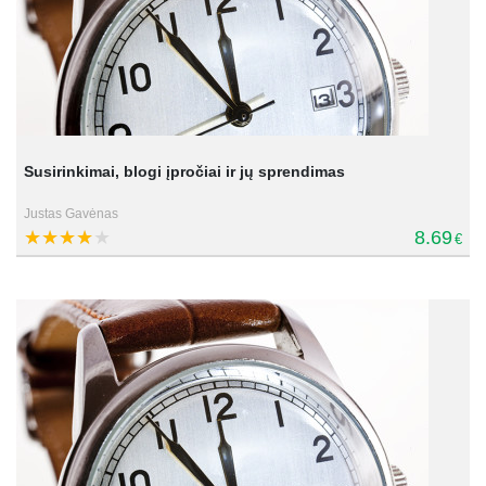
Susirinkimai, blogi įpročiai ir jų sprendimas
Justas Gavėnas
8.69
€