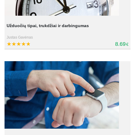
Užduočių tipai, trukdžiai ir darbingumas
Justas Gavėnas
8.69
€