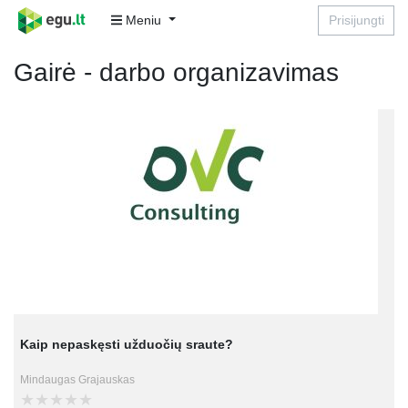
Meniu
Prisijungti
Gairė - darbo organizavimas
Kaip nepaskęsti užduočių sraute?
Mindaugas Grajauskas