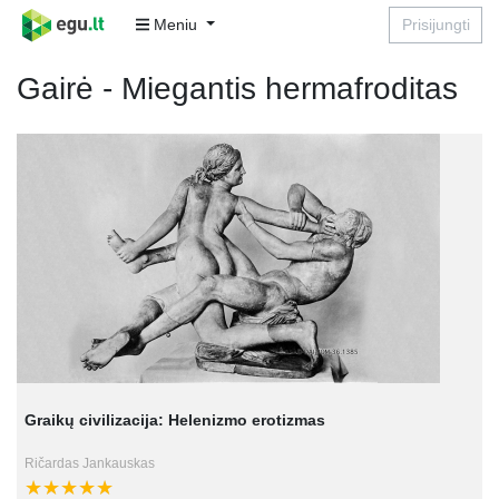
Meniu
Prisijungti
Gairė - Miegantis hermafroditas
Graikų civilizacija: Helenizmo erotizmas
Ričardas Jankauskas