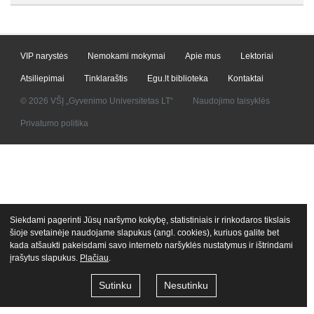
VIP narystės
Nemokami mokymai
Apie mus
Lektoriai
Atsiliepimai
Tinklaraštis
Egu.lt biblioteka
Kontaktai
© 2026 VŠĮ „Gyvenimo Universitetas LT“
Naudojimo taisyklės
Privatumo politika
Siekdami pagerinti Jūsų naršymo kokybę, statistiniais ir rinkodaros tikslais
šioje svetainėje naudojame slapukus (angl. cookies), kuriuos galite bet
kada atšaukti pakeisdami savo interneto naršyklės nustatymus ir ištrindami
įrašytus slapukus.
Plačiau
.
Sutinku
Nesutinku