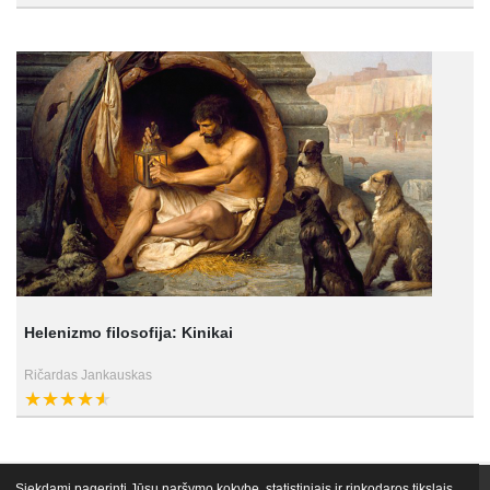
Helenizmo filosofija: Kinikai
Ričardas Jankauskas
Siekdami pagerinti Jūsų naršymo kokybę, statistiniais ir rinkodaros tikslais