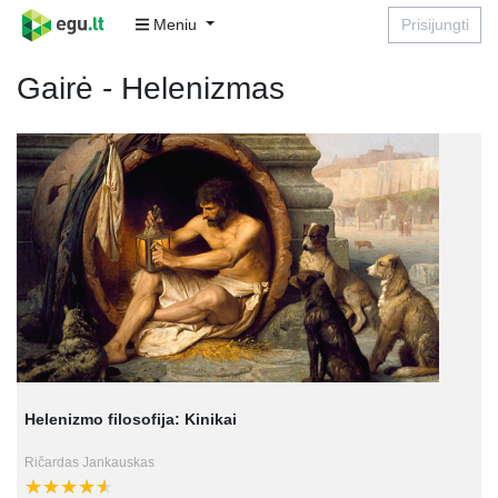
Meniu
Prisijungti
Gairė - Helenizmas
Helenizmo filosofija: Kinikai
Ričardas Jankauskas