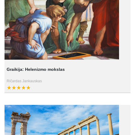
Graikija: Helenizmo mokslas
Ričardas Jankauskas