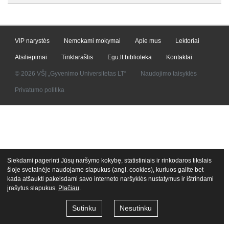
VIP narystės
Nemokami mokymai
Apie mus
Lektoriai
Atsiliepimai
Tinklaraštis
Egu.lt biblioteka
Kontaktai
© 2026 VŠĮ „Gyvenimo Universitetas LT“
Naudojimo taisyklės
Privatumo politika
Siekdami pagerinti Jūsų naršymo kokybę, statistiniais ir rinkodaros tikslais
šioje svetainėje naudojame slapukus (angl. cookies), kuriuos galite bet
kada atšaukti pakeisdami savo interneto naršyklės nustatymus ir ištrindami
įrašytus slapukus.
Plačiau
.
Sutinku
Nesutinku