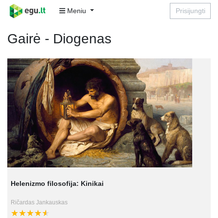
Meniu
Prisijungti
Gairė - Diogenas
Helenizmo filosofija: Kinikai
Ričardas Jankauskas