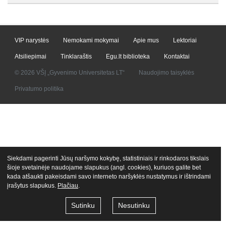
VIP narystės
Nemokami mokymai
Apie mus
Lektoriai
Atsiliepimai
Tinklaraštis
Egu.lt biblioteka
Kontaktai
© 2026 VŠĮ „Gyvenimo Universitetas LT“
Naudojimo taisyklės
Privatumo politika
Siekdami pagerinti Jūsų naršymo kokybę, statistiniais ir rinkodaros tikslais
šioje svetainėje naudojame slapukus (angl. cookies), kuriuos galite bet
kada atšaukti pakeisdami savo interneto naršyklės nustatymus ir ištrindami
įrašytus slapukus.
Plačiau
.
Sutinku
Nesutinku