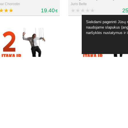
ar Chorostin
Juris Belte
19.40
25
€
Siekdami pagerinti Jūsų n
naudojame slapukus (angl
naršyklės nustatymus ir 
uliavimo psichologinis
Įtaka ir manipuliacijos. Kodėl
nizmas. Kaip atpažinti
žmonės manipuliuoja, o kiti 
ų,...
elte
Juris Belte
37.07
14
€