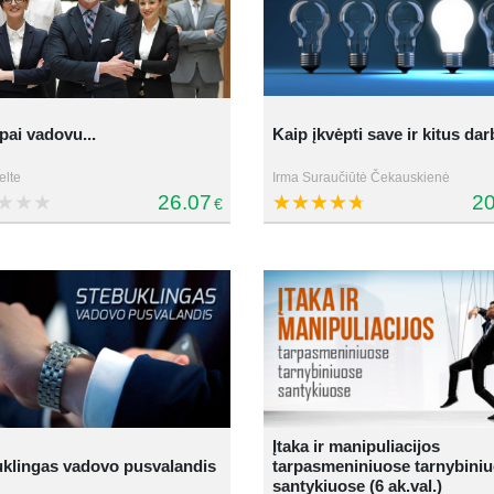
apai vadovu...
Kaip įkvėpti save ir kitus dar
elte
Irma Suraučiūtė Čekauskienė
26.07
20
€
Įtaka ir manipuliacijos
klingas vadovo pusvalandis
tarpasmeniniuose tarnybini
santykiuose (6 ak.val.)