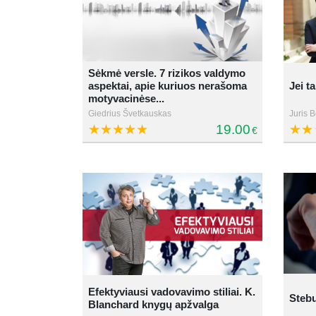
Sėkmė versle. 7 rizikos valdymo
aspektai, apie kuriuos nerašoma
Jei t
motyvacinėse...
Giedrius Švetkauskas
Juris B
19.00
€
Efektyviausi vadovavimo stiliai. K.
Stebu
Blanchard knygų apžvalga