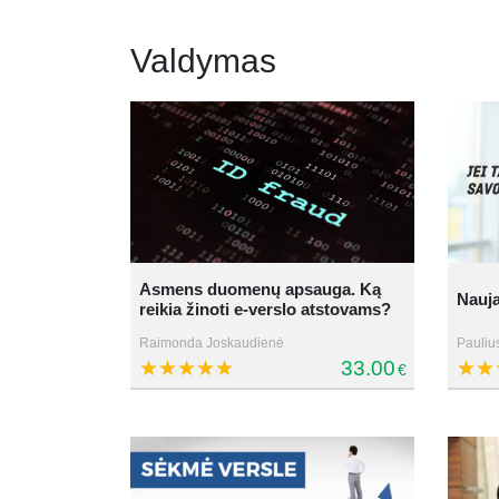
Valdymas
Asmens duomenų apsauga. Ką
Nauja
reikia žinoti e-verslo atstovams?
Raimonda Joskaudienė
Paulius
33.00
€