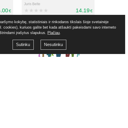
Juris Belte
.00
14.19
€
€
aršymo kokybę, statistiniais ir rinkodaros tikslais šioje svetainėje
. cookies), kuriuos galite bet kada atšaukti pakeisdami savo interneto
ištrindami įrašytus slapukus.
Plačiau
.
Sutinku
Nesutinku
 vieni
Kaip tapti lyderiu?
ne?
Marius Daugelavičius
.19
23.17
€
€