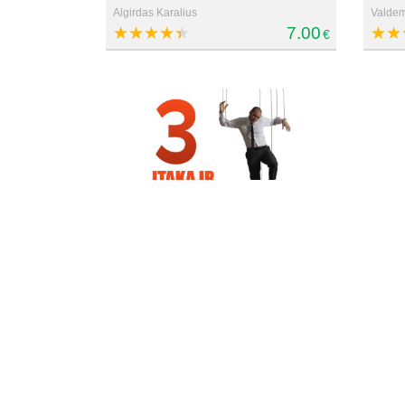
Algirdas Karalius
Valdem
7.00
€
Manip
Antimanipuliavimo strategijos ir
mecha
technikos
klient
Juris Belte
Juris B
19.98
€