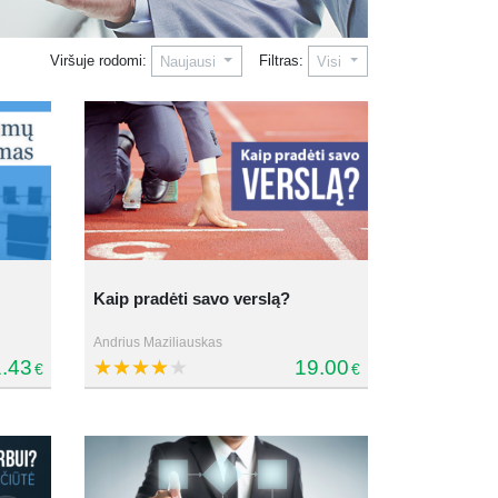
Viršuje rodomi:
Filtras:
Naujausi
Visi
Kaip pradėti savo verslą?
Andrius Maziliauskas
.43
19.00
€
€