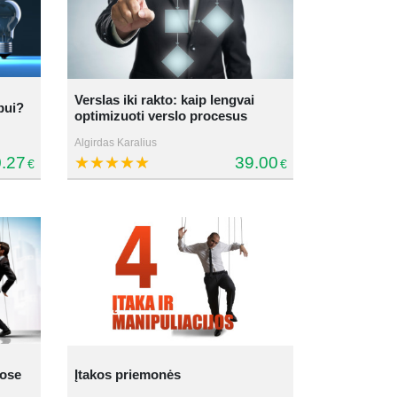
Verslas iki rakto: kaip lengvai
bui?
optimizuoti verslo procesus
Algirdas Karalius
.27
39.00
€
€
uose
Įtakos priemonės