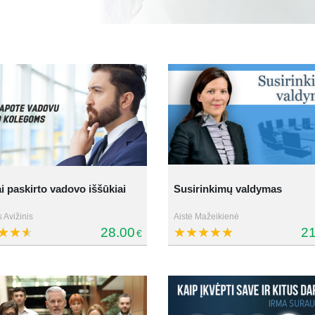
i paskirto vadovo iššūkiai
Susirinkimų valdymas
 Avižinis
Aistė Mažeikienė
28.00
21
€