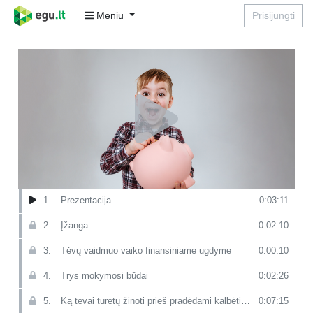
Meniu
Prisijungti
1.
Prezentacija
0:03:11
2.
Įžanga
0:02:10
3.
Tėvų vaidmuo vaiko finansiniame ugdyme
0:00:10
4.
Trys mokymosi būdai
0:02:26
5.
Ką tėvai turėtų žinoti prieš pradėdami kalbėti su vaikais?
0:07:15