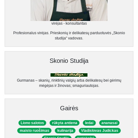
virėjas - konsultantas
Profesionalus virėjas. Prieskonių ir delikatesų parduotuvės „Skonio
studija“ vadovas.
Skonio Studija
Gurmanas – skanių, rinktinių valgių arba delikatesų bei gėrimų
mėgėjas ir žinovas; smaguriautojas.
Gairės
Liono salotos
rūkyta antiena
ledai
ananasai
maisto ruošimas
kulinarija
Vladislovas Judickas