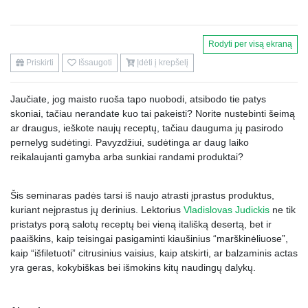
Rodyti per visą ekraną
Priskirti
Išsaugoti
Įdėti į krepšelį
Jaučiate, jog maisto ruoša tapo nuobodi, atsibodo tie patys
skoniai, tačiau nerandate kuo tai pakeisti? Norite nustebinti šeimą
ar draugus, ieškote naujų receptų, tačiau dauguma jų pasirodo
pernelyg sudėtingi. Pavyzdžiui, sudėtinga ar daug laiko
reikalaujanti gamyba arba sunkiai randami produktai?
Šis seminaras padės tarsi iš naujo atrasti įprastus produktus,
kuriant neįprastus jų derinius. Lektorius
Vladislovas Judickis
ne tik
pristatys porą salotų receptų bei vieną itališką desertą, bet ir
paaiškins, kaip teisingai pasigaminti kiaušinius “marškinėliuose”,
kaip “išfiletuoti” citrusinius vaisius, kaip atskirti, ar balzaminis actas
yra geras, kokybiškas bei išmokins kitų naudingų dalykų.