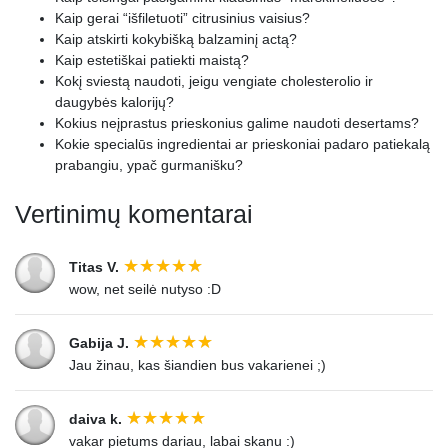
Kaip gerai “išfiletuoti” citrusinius vaisius?
Kaip atskirti kokybišką balzaminį actą?
Kaip estetiškai patiekti maistą?
Kokį sviestą naudoti, jeigu vengiate cholesterolio ir
daugybės kalorijų?
Kokius neįprastus prieskonius galime naudoti desertams?
Kokie specialūs ingredientai ar prieskoniai padaro patiekalą
prabangiu, ypač gurmanišku?
Vertinimų komentarai
Titas V.
wow, net seilė nutyso :D
Gabija J.
Jau žinau, kas šiandien bus vakarienei ;)
daiva k.
vakar pietums dariau, labai skanu :)