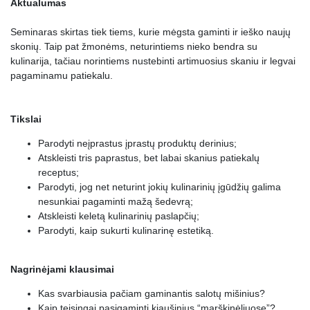
Aktualumas
Seminaras skirtas tiek tiems, kurie mėgsta gaminti ir ieško naujų
skonių. Taip pat žmonėms, neturintiems nieko bendra su
kulinarija, tačiau norintiems nustebinti artimuosius skaniu ir legvai
pagaminamu patiekalu.
Tikslai
Parodyti neįprastus įprastų produktų derinius;
Atskleisti tris paprastus, bet labai skanius patiekalų
receptus;
Parodyti, jog net neturint jokių kulinarinių įgūdžių galima
nesunkiai pagaminti mažą šedevrą;
Atskleisti keletą kulinarinių paslapčių;
Parodyti, kaip sukurti kulinarinę estetiką.
Nagrinėjami klausimai
Kas svarbiausia pačiam gaminantis salotų mišinius?
Kaip teisingai pasigaminti kiaušinius “marškinėliuose”?