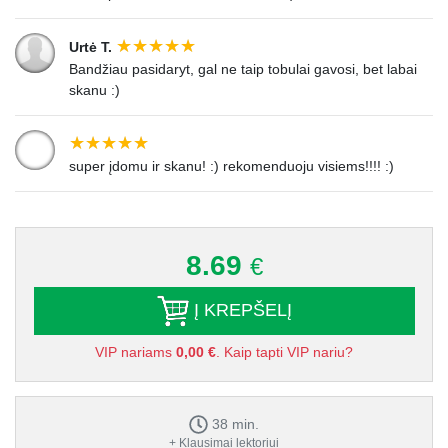
Urtė T.
Bandžiau pasidaryt, gal ne taip tobulai gavosi, bet labai
skanu :)
super įdomu ir skanu! :) rekomenduoju visiems!!!! :)
8.69
€
Į KREPŠELĮ
VIP nariams
0,00 €
. Kaip tapti VIP nariu?
38 min.
+ Klausimai lektoriui