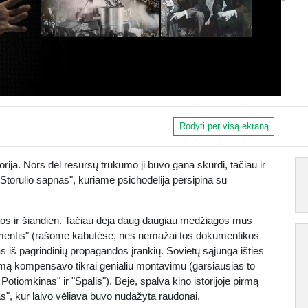
Rodyti per visą ekraną
orija. Nors dėl resursų trūkumo ji buvo gana skurdi, tačiau ir
"Storulio sapnas", kuriame psichodelija persipina su
lios ir šiandien. Tačiau deja daug daugiau medžiagos mus
kumentis" (rašome kabutėse, nes nemažai tos dokumentikos
as iš pagrindinių propagandos įrankių. Sovietų sąjunga išties
likimą kompensavo tikrai genialiu montavimu (garsiausias to
otiomkinas" ir "Spalis"). Beje, spalva kino istorijoje pirmą
s", kur laivo vėliava buvo nudažyta raudonai.