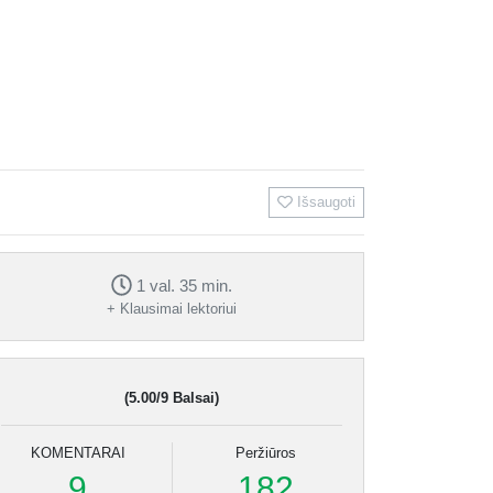
Išsaugoti
1 val. 35 min.
+ Klausimai lektoriui
(5.00/9 Balsai)
KOMENTARAI
Peržiūros
9
182