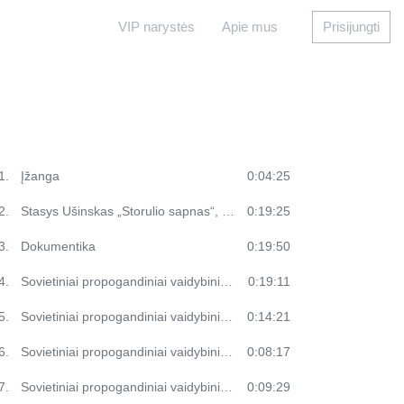
VIP narystės
Apie mus
Prisijungti
1.
Įžanga
0:04:25
2.
Stasys Ušinskas „Storulio sapnas“, 1938 pirmas lietuvių garsinis lelių filmas
0:19:25
3.
Dokumentika
0:19:50
4.
Sovietiniai propogandiniai vaidybiniai filmai (I dalis)
0:19:11
5.
Sovietiniai propogandiniai vaidybiniai filmai (II dalis)
0:14:21
6.
Sovietiniai propogandiniai vaidybiniai filmai (III dalis)
0:08:17
7.
Sovietiniai propogandiniai vaidybiniai filmai (IV dalis)
0:09:29