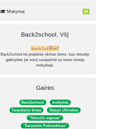
Mokymai
49
Back2school, VšĮ
Back2school tai projektas skirtas tiems, kas neturėjo
galimybės (ar noro) susipažinti su meno istorija
mokykloje.
Gairės
Back2school
mokymai
Tarpukario kinas
Stasys Ušinskas
"Storulio sapnas"
"Šarvuotis Potiomkinas"