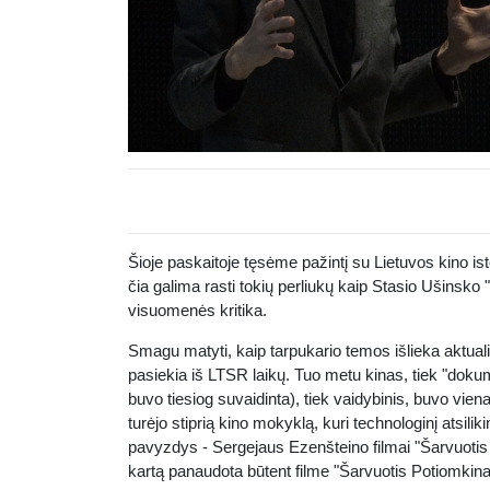
Šioje paskaitoje tęsėme pažintį su Lietuvos kino ist
čia galima rasti tokių perliukų kaip Stasio Ušinsko 
visuomenės kritika.
Smagu matyti, kaip tarpukario temos išlieka aktua
pasiekia iš LTSR laikų. Tuo metu kinas, tiek "do
buvo tiesiog suvaidinta), tiek vaidybinis, buvo vien
turėjo stiprią kino mokyklą, kuri technologinį atsi
pavyzdys - Sergejaus Ezenšteino filmai "Šarvuotis P
kartą panaudota būtent filme "Šarvuotis Potiomkina