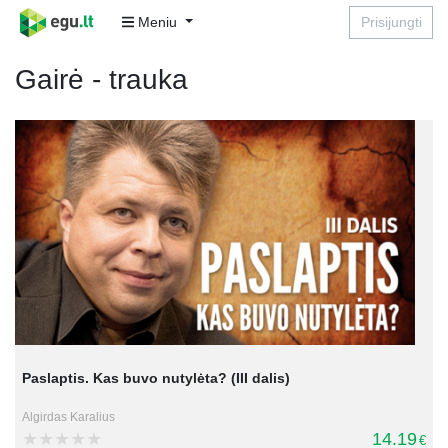
Meniu
Prisijungti
Gairė - trauka
Paslaptis. Kas buvo nutylėta? (III dalis)
Algirdas Karalius
14.19
€