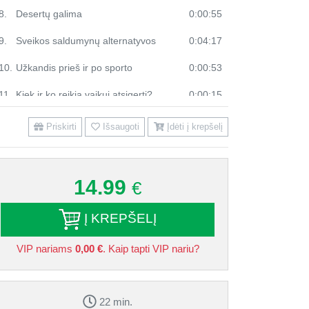
8.
Desertų galima
0:00:55
9.
Sveikos saldumynų alternatyvos
0:04:17
10.
Užkandis prieš ir po sporto
0:00:53
11.
Kiek ir ko reikia vaikui atsigerti?
0:00:15
12.
Skysčio poreikio apskaičiavimas pagal Holliday-Segar formulę
0:01:26
Priskirti
Išsaugoti
Įdėti į krepšelį
13.
Sultys ir kompotas – kada ir kaip?
0:01:09
14.
Arbata
0:02:57
14.99
€
15.
Sveiko maisto gaminimo principai
0:01:00
Į KREPŠELĮ
16.
Kas kitaip vaikams iki 3 metų?
0:01:14
VIP nariams
0,00 €
. Kaip tapti VIP nariu?
17.
Subalansuota vaikų mityba
0:00:43
22 min.