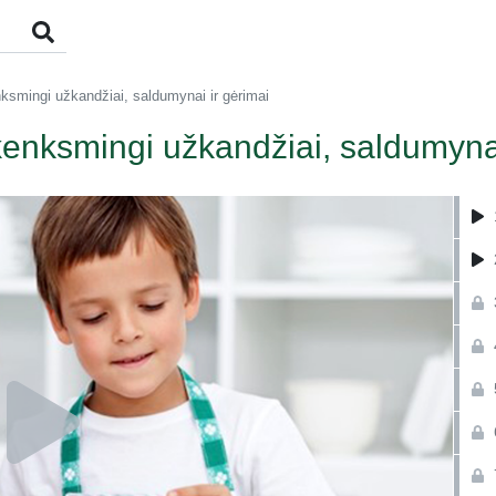
enksmingi užkandžiai, saldumynai ir gėrimai
 kenksmingi užkandžiai, saldumyna