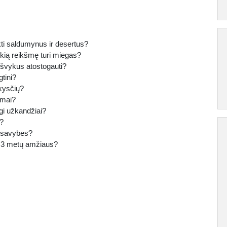
kti saldumynus ir desertus?
okią reikšmę turi miegas?
išvykus atostogauti?
gtini?
skysčių?
imai?
gi užkandžiai?
s?
s savybes?
ki 3 metų amžiaus?