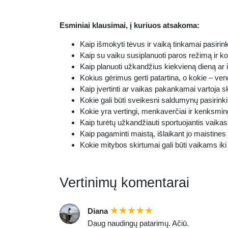
Esminiai klausimai, į kuriuos atsakoma:
Kaip išmokyti tėvus ir vaiką tinkamai pasirin
Kaip su vaiku susiplanuoti paros režimą ir k
Kaip planuoti užkandžius kiekvieną dieną ar 
Kokius gėrimus gerti patartina, o kokie – ven
Kaip įvertinti ar vaikas pakankamai vartoja 
Kokie gali būti sveikesni saldumynų pasirink
Kokie yra vertingi, menkaverčiai ir kenksmin
Kaip turėtų užkandžiauti sportuojantis vaika
Kaip pagaminti maistą, išlaikant jo maistine
Kokie mitybos skirtumai gali būti vaikams i
Vertinimų komentarai
Diana
Daug naudingų patarimų. Ačiū.