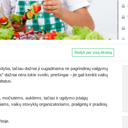
Rodyti per visą ekraną
mityba, tačiau dažnai ji sugadinama ne pagrindinių valgymų
dažnai nėra tokie sveiki, priešingai – jie gali kenkti vaikų
ltatus.
 močiutėms, auklėms, tačiau ir ugdymo įstaigų
ms, vaikų stovyklų organizatoriams, prailgintų ir pradinių
yboje.