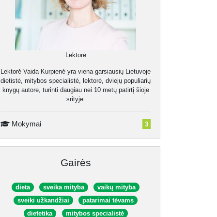
Lektorė
Lektorė Vaida Kurpienė yra viena garsiausių Lietuvoje
dietistė, mitybos specialistė, lektorė, dviejų populiarių
knygų autorė, turinti daugiau nei 10 metų patirtį šioje
srityje.
Mokymai
3
Gairės
dieta
sveika mityba
vaikų mityba
sveiki užkandžiai
patarimai tėvams
dietetika
mitybos specialistė