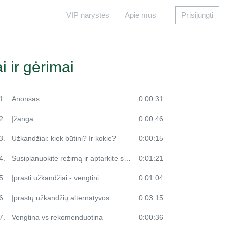
VIP narystės
Apie mus
Prisijungti
i ir gėrimai
1.
Anonsas
0:00:31
2.
Įžanga
0:00:46
3.
Užkandžiai: kiek būtini? Ir kokie?
0:00:15
4.
Susiplanuokite režimą ir aptarkite su vaiku
0:01:21
5.
Įprasti užkandžiai - vengtini
0:01:04
6.
Įprastų užkandžių alternatyvos
0:03:15
7.
Vengtina vs rekomenduotina
0:00:36