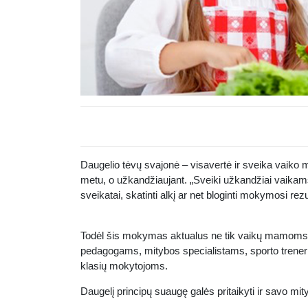
Daugelio tėvų svajonė – visavertė ir sveika vaiko 
metu, o užkandžiaujant. „Sveiki užkandžiai vaikams“ 
sveikatai, skatinti alkį ar net bloginti mokymosi rezu
Todėl šis mokymas aktualus ne tik vaikų mamoms,
pedagogams, mitybos specialistams, sporto treneria
klasių mokytojoms.
Daugelį principų suaugę galės pritaikyti ir savo mit