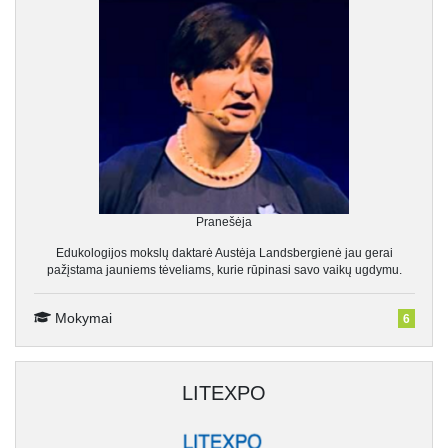
Pranešėja
Edukologijos mokslų daktarė Austėja Landsbergienė jau gerai
pažįstama jauniems tėveliams, kurie rūpinasi savo vaikų ugdymu.
Mokymai
6
LITEXPO