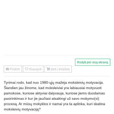
Rodyti per visą ekraną
Priskirti
Išsaugoti
Įdėti į krepšelį
Tyrimai rodo, kad nuo 1980-ųjų mažėja moksleivių motyvacija.
Šiandien jau žinome, kad moksleiviai yra labiausiai motyvuoti
pamokose, kuriose aktyviai dalyvauja, kuriose jiems duodamas
pasirinkimas ir kur jie jaučiasi atsakingi už savo mokymo(si)
procesą. Ar mūsų mokyklos ir namai yra ta aplinka, kuri skatina
moksleivių motyvaciją?