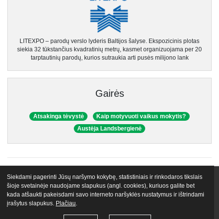
LITEXPO – parodų verslo lyderis Baltijos šalyse. Ekspozicinis plotas
siekia 32 tūkstančius kvadratinių metrų, kasmet organizuojama per 20
tarptautinių parodų, kurios sutraukia arti pusės milijono lank
Gairės
Atsakinga tėvystė
Kaip motyvuoti vaikus mokytis?
Austėja Landsbergienė
Siekdami pagerinti Jūsų naršymo kokybę, statistiniais ir rinkodaros tikslais
VIP narystės
Nemokami mokymai
Apie mus
Lektoriai
šioje svetainėje naudojame slapukus (angl. cookies), kuriuos galite bet
kada atšaukti pakeisdami savo interneto naršyklės nustatymus ir ištrindami
Atsiliepimai
Tinklaraštis
Egu.lt biblioteka
Kontaktai
įrašytus slapukus.
Plačiau
.
© 2026 VŠĮ „Gyvenimo Universitetas LT“
Naudojimo taisyklės