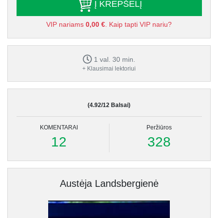
Į KREPŠELĮ
VIP nariams
0,00 €
. Kaip tapti VIP nariu?
1 val. 30 min.
+ Klausimai lektoriui
(4.92/12 Balsai)
KOMENTARAI
Peržiūros
12
328
Austėja Landsbergienė