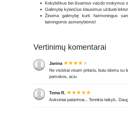
Kokybiškus bei išsamius vaizdo mokymus su
Galimybę kylančius klausimus užduoti lektor
Žinoma galimybę kurti harmoningus sant
laimingomis asmenybėmis!
Vertinimų komentarai
Janina
Ne visiskai visam pritariu, butu idomu su le
pamokos, aciu
Toma R.
Auksiniai patarimai... Tereikia taikyti.. D