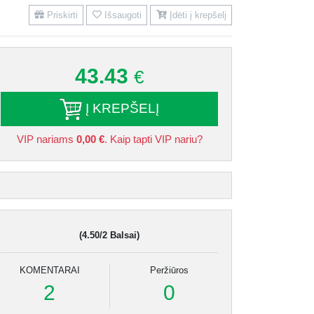
Priskirti
Išsaugoti
Įdėti į krepšelį
43.43
€
Į KREPŠELĮ
VIP nariams
0,00 €
. Kaip tapti VIP nariu?
(4.50/2 Balsai)
KOMENTARAI
Peržiūros
2
0