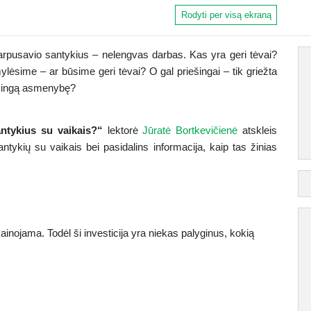
Rodyti per visą ekraną
 tarpusavio santykius – nelengvas darbas. Kas yra geri tėvai?
lėsime – ar būsime geri tėvai? O gal priešingai – tik griežta
ėkmingą asmenybę?
antykius su vaikais?“
lektorė
Jūratė Bortkevičienė
atskleis
ntykių su vaikais bei pasidalins informacija, kaip tas žinias
kainojama.
Todėl ši investicija yra niekas palyginus, kokią