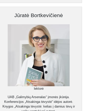
Jūratė Bortkevičienė
lektorė
UAB „Galimybių Arsenalas“ įmonės įkūrėja.
Konferencijos „Atsakinga tėvystė“ idėjos autorė.
Knygos „Atsakinga tėvystė: kelias į darnius tėvų ir