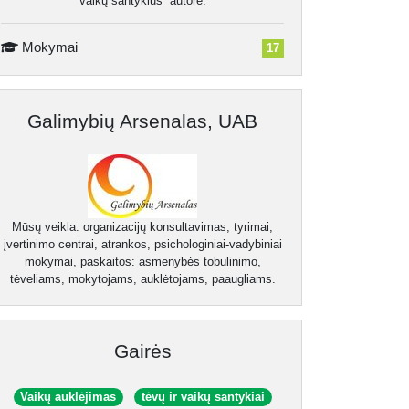
vaikų santykius“ autorė.
Mokymai
17
Galimybių Arsenalas, UAB
Mūsų veikla: organizacijų konsultavimas, tyrimai,
įvertinimo centrai, atrankos, psichologiniai-vadybiniai
mokymai, paskaitos: asmenybės tobulinimo,
tėveliams, mokytojams, auklėtojams, paaugliams.
Gairės
Vaikų auklėjimas
tėvų ir vaikų santykiai