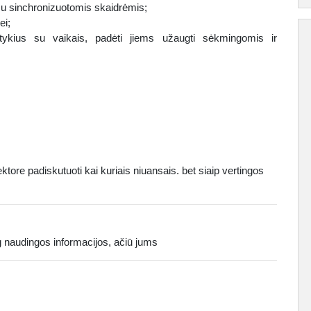
 sinchronizuotomis skaidrėmis;
ei;
ykius su vaikais, padėti jiems užaugti sėkmingomis ir
ktore padiskutuoti kai kuriais niuansais. bet siaip vertingos
aug naudingos informacijos, ačiū jums