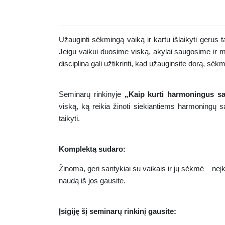
Užauginti sėkmingą vaiką ir kartu išlaikyti gerus
Jeigu vaikui duosime viską, akylai saugosime ir my
disciplina gali užtikrinti, kad užauginsite dorą, s
Seminarų rinkinyje
„Kaip kurti harmoningus s
viską, ką reikia žinoti siekiantiems harmoningų sa
taikyti.
Komplektą sudaro:
Žinoma, geri santykiai su vaikais ir jų sėkmė
– neį
naudą iš jos gausite.
Įsigiję šį seminarų rinkinį gausite: