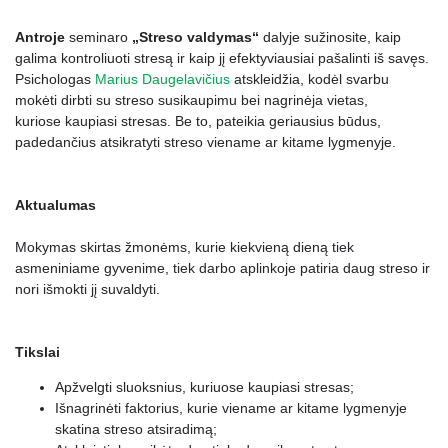
16.
Piešimas
0:02:24
Antroje
seminaro
„Streso valdymas“
dalyje sužinosite, kaip
17.
Norų lygmuo
0:02:37
galima kontroliuoti stresą ir kaip jį efektyviausiai pašalinti iš savęs.
Psichologas
Marius Daugelavičius
atskleidžia, kodėl svarbu
18.
Sąrašas: kas patinka
0:02:36
mokėti dirbti su streso susikaupimu bei nagrinėja vietas,
19.
Kūno lygmuo
0:04:57
kuriose kaupiasi stresas. Be to, pateikia geriausius būdus,
padedančius atsikratyti streso viename ar kitame lygmenyje.
20.
Atpalaidavimas
0:00:22
21.
Veiksmo, judesio lygmuo
0:04:29
Aktualumas
Mokymas skirtas žmonėms, kurie kiekvieną dieną tiek
asmeniniame gyvenime, tiek darbo aplinkoje patiria daug streso ir
nori išmokti jį suvaldyti.
Tikslai
Apžvelgti sluoksnius, kuriuose kaupiasi stresas;
Išnagrinėti faktorius, kurie viename ar kitame lygmenyje
skatina streso atsiradimą;