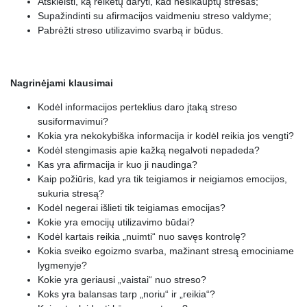
Atskleisti, ką reikėtų daryti, kad nesikauptų stresas;
Supažindinti su afirmacijos vaidmeniu streso valdyme;
Pabrėžti streso utilizavimo svarbą ir būdus.
Nagrinėjami klausimai
Kodėl informacijos perteklius daro įtaką streso
susiformavimui?
Kokia yra nekokybiška informacija ir kodėl reikia jos vengti?
Kodėl stengimasis apie kažką negalvoti nepadeda?
Kas yra afirmacija ir kuo ji naudinga?
Kaip požiūris, kad yra tik teigiamos ir neigiamos emocijos,
sukuria stresą?
Kodėl negerai išlieti tik teigiamas emocijas?
Kokie yra emocijų utilizavimo būdai?
Kodėl kartais reikia „nuimti“ nuo savęs kontrolę?
Kokia sveiko egoizmo svarba, mažinant stresą emociniame
lygmenyje?
Kokie yra geriausi „vaistai“ nuo streso?
Koks yra balansas tarp „noriu“ ir „reikia“?