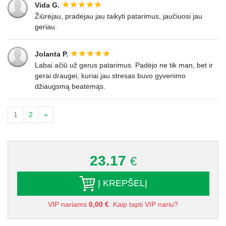
Vida G.
Žiūrėjau, pradėjau jau taikyti patarimus, jaučiuosi jau
geriau.
Jolanta P.
Labai ačiū už gerus patarimus. Padėjo ne tik man, bet ir
gerai draugei, kuriai jau stresas buvo gyvenimo
džiaugsmą beatėmąs.
1
2
»
23.17
€
Į KREPŠELĮ
VIP nariams
0,00 €
. Kaip tapti VIP nariu?