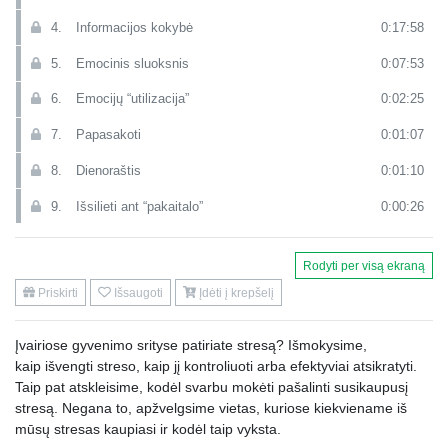
4.
Informacijos kokybė
0:17:58
5.
Emocinis sluoksnis
0:07:53
6.
Emocijų “utilizacija”
0:02:25
7.
Papasakoti
0:01:07
8.
Dienoraštis
0:01:10
9.
Išsilieti ant “pakaitalo”
0:00:26
10.
Išsirėkimas
0:00:56
Rodyti per visą ekraną
11.
Sportas
0:02:17
Priskirti
Išsaugoti
Įdėti į krepšelį
12.
Šokiai
0:01:44
Įvairiose gyvenimo srityse patiriate stresą? Išmokysime,
13.
Būti sirgaliumi
0:01:00
kaip išvengti streso, kaip jį kontroliuoti arba efektyviai atsikratyti.
14.
Koncertai
0:01:23
Taip pat atskleisime, kodėl svarbu mokėti pašalinti susikaupusį
stresą. Negana to, apžvelgsime vietas, kuriose kiekviename iš
15.
Dainavimas
0:02:27
mūsų stresas kaupiasi ir kodėl taip vyksta.