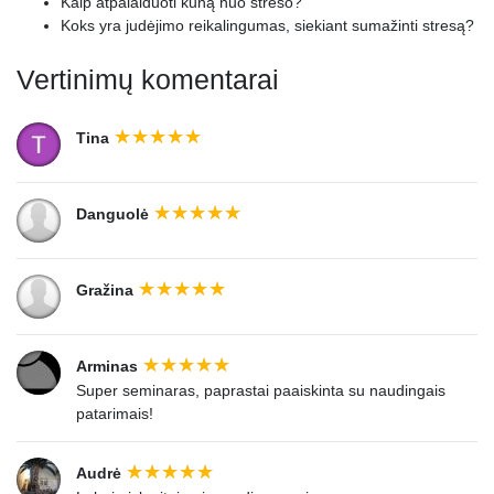
Kaip atpalaiduoti kūną nuo streso?
Koks yra judėjimo reikalingumas, siekiant sumažinti stresą?
Vertinimų komentarai
Tina
Danguolė
Gražina
Arminas
Super seminaras, paprastai paaiskinta su naudingais
patarimais!
Audrė