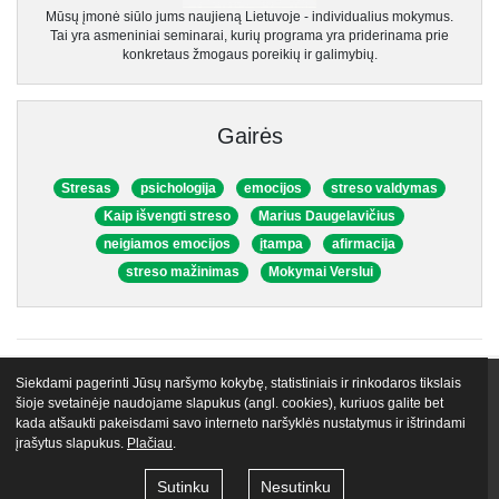
Mūsų įmonė siūlo jums naujieną Lietuvoje - individualius mokymus.
Tai yra asmeniniai seminarai, kurių programa yra priderinama prie
konkretaus žmogaus poreikių ir galimybių.
Gairės
Stresas
psichologija
emocijos
streso valdymas
Kaip išvengti streso
Marius Daugelavičius
neigiamos emocijos
įtampa
afirmacija
streso mažinimas
Mokymai Verslui
Siekdami pagerinti Jūsų naršymo kokybę, statistiniais ir rinkodaros tikslais
VIP narystės
Nemokami mokymai
Apie mus
Lektoriai
šioje svetainėje naudojame slapukus (angl. cookies), kuriuos galite bet
kada atšaukti pakeisdami savo interneto naršyklės nustatymus ir ištrindami
Atsiliepimai
Tinklaraštis
Egu.lt biblioteka
Kontaktai
įrašytus slapukus.
Plačiau
.
© 2026 VŠĮ „Gyvenimo Universitetas LT“
Naudojimo taisyklės
Sutinku
Nesutinku
Privatumo politika