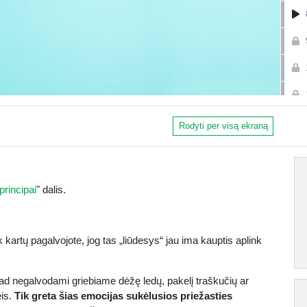
Rodyti per visą ekraną
principai
" dalis.
 kartų pagalvojote, jog tas „liūdesys“ jau ima kauptis aplink
ad negalvodami griebiame dėžę ledų, pakelį traškučių ar
eis.
Tik greta šias emocijas sukėlusios priežasties