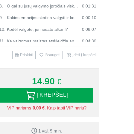
8.
O gal su jūsų valgymo įpročiais viskas gerai?
0:01:31
9.
Kokios emocijos skatina valgyti ir kodėl?
0:00:10
10.
Kodėl valgote, jei nesate alkani?
0:08:07
11.
Ką valgomas maistas atskleidžia apie mūsų emocijas?
0:04:30
12.
Efektyvesni būdai susitvarkyti su neigiamomis emocijomis, nei valgymas
0:00:10
Priskirti
Išsaugoti
Įdėti į krepšelį
13.
Kaip sumažinti emocinio valgymo poreikį?
0:11:48
14.
Kaip spręsiu emocinio valgymo situacijas aš?
0:01:25
14.90
€
15.
Kaip atskirti emocinį ir fiziologinį alkį?
0:00:10
Į KREPŠELĮ
16.
Emocinio ir fiziologinio alkio požymiai
0:09:09
VIP nariams
0,00 €
. Kaip tapti VIP nariu?
17.
Į kokius klausimus sau atsakyti prieš pradedant valgyti?
0:03:06
18.
Namų darbai „Emocinio valgymo dienoraštis“
0:04:04
1 val. 9 min.