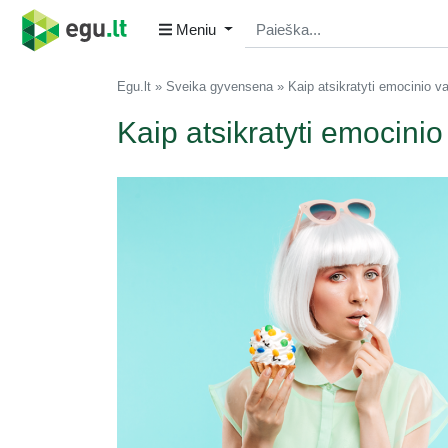
Meniu
Egu.lt
Sveika gyvensena
Kaip atsikratyti emocinio v
Kaip atsikratyti emocini