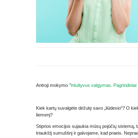
Antroji mokymo "
Intuityvus valgymas. Pagrindiniai 
Kiek kartų suvalgėte dėžutę savo „liūdesio“? O kiek
liemenį?
Stiprios emocijos sujaukia mūsų pojūčių sistemą, t
triaukštį sumuštinį ir galvojame, kad praeis. Nepra