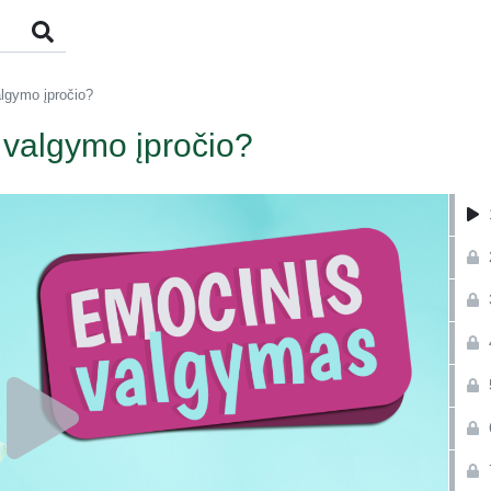
algymo įpročio?
o valgymo įpročio?