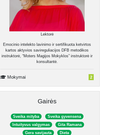
Lektorė
Emocinio intelekto lavinimo ir sertifikuota ketvirtos
kartos aktyvios savireguliacijos DFB metodikos
instruktorė, “Moters Magijos Mokyklos” instruktorė ir
konsultantė.
Mokymai
2
Gairės
Sveika mityba
Sveika gyvensena
Intuityvus valgymas
Gita Ramana
Gera savijauta
Dieta