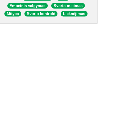
Emocinis valgymas
Svorio metimas
Mityba
Svorio kontrolė
Lieknėjimas