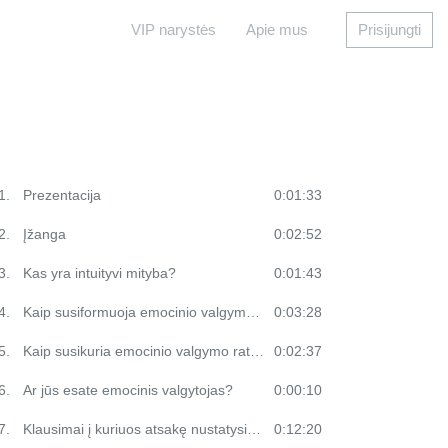
VIP narystės
Apie mus
Prisijungti
1.
Prezentacija
0:01:33
2.
Įžanga
0:02:52
3.
Kas yra intuityvi mityba?
0:01:43
4.
Kaip susiformuoja emocinio valgymo įpročiai?
0:03:28
5.
Kaip susikuria emocinio valgymo ratas?
0:02:37
6.
Ar jūs esate emocinis valgytojas?
0:00:10
7.
Klausimai į kuriuos atsakę nustatysite savo valgymo pagrindą?
0:12:20