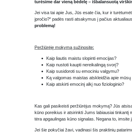
turėsime dar vieną bėdelę – išbalansuotą virški
Jei visa tai apie Jus, Jūs esate čia, kur ir turėtu
įpročio?“ padės rasti atsakymus į pačius aktualia
problemą!
Peržiūrėję mokymą sužinosite:
Kaip liautis maistu slopinti emocijas?
Kaip nustoti kaupti nereikalingą svorį?
Kaip susidoroti su emociniu valgymu?
Ką valgomas maistas atskleidžia apie mūsų
Kaip atskirti emocinį alkį nuo fiziologinio?
Kas gali pasikeisti peržiūrėjus mokymą? Jūs atsisa
kūno poreikius ir atsirinkti Jums labiausiai tinkantį m
tėra apgaulingas kūno signalas. Negana to, imsite ja
Jei šie pokyčiai žavi, vadinasi šis praktinių pata