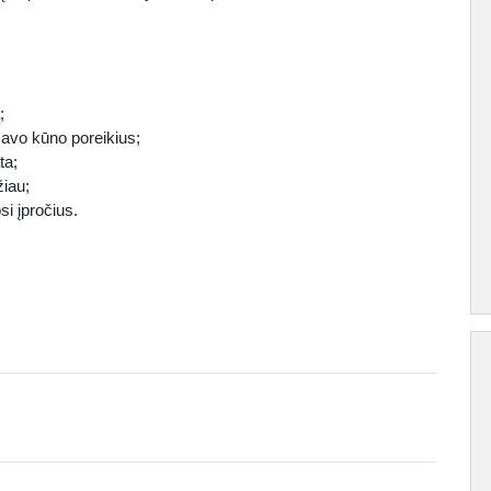
;
 savo kūno poreikius;
ta;
žiau;
si įpročius.