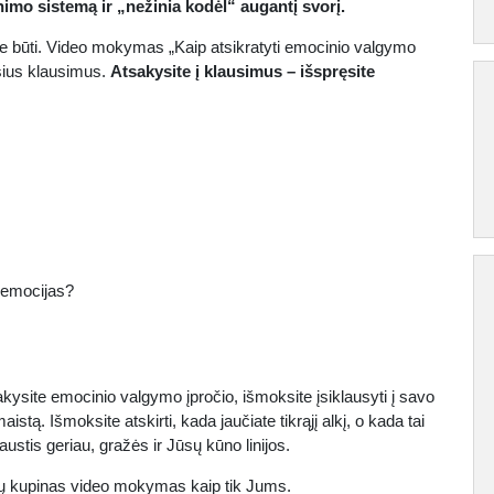
nimo sistemą ir „nežinia kodėl“ augantį svorį.
mėte būti. Video mokymas „Kaip atsikratyti emocinio valgymo
usius klausimus.
Atsakysite į klausimus – išspręsite
 emocijas?
kysite emocinio valgymo įpročio, išmoksite įsiklausyti į savo
aistą. Išmoksite atskirti, kada jaučiate tikrąjį alkį, o kada tai
ustis geriau, gražės ir Jūsų kūno linijos.
rimų kupinas video mokymas kaip tik Jums.