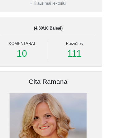
19.
Apibendrinimas
0:00:53
+ Klausimai lektoriui
(4.30/10 Balsai)
KOMENTARAI
Peržiūros
10
111
Gita Ramana