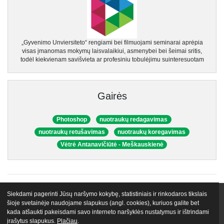
„Gyvenimo Unviersiteto“ rengiami bei filmuojami seminarai aprėpia
visas įmanomas mokymų laisvalaikiui, asmenybei bei šeimai sritis,
todėl kiekvienam savišvieta ar profesiniu tobulėjimu suinteresuotam
Gairės
Photoshop
nuotraukų redagavimas
nuotraukų retušavimas
nuotraukų koregavimas
Vėtrė Antanavičiūtė - Meškauskienė
Siekdami pagerinti Jūsų naršymo kokybę, statistiniais ir rinkodaros tikslais
VIP narystės
Nemokami mokymai
Apie mus
Lektoriai
šioje svetainėje naudojame slapukus (angl. cookies), kuriuos galite bet
kada atšaukti pakeisdami savo interneto naršyklės nustatymus ir ištrindami
Atsiliepimai
Tinklaraštis
Egu.lt biblioteka
Kontaktai
įrašytus slapukus.
Plačiau
.