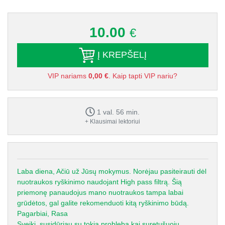
10.00
€
Į KREPŠELĮ
VIP nariams
0,00 €
. Kaip tapti VIP nariu?
1 val. 56 min.
+ Klausimai lektoriui
Laba diena, Ačiū už Jūsų mokymus. Norėjau pasiteirauti dėl
nuotraukos ryškinimo naudojant High pass filtrą. Šią
priemonę panaudojus mano nuotraukos tampa labai
grūdėtos, gal galite rekomenduoti kitą ryškinimo būdą.
Pagarbiai, Rasa
Sveiki, susidūriau su tokia probleba,kai suretušuoju