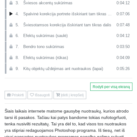
3.
Šviesos akcentų sukūrimas
0:04:12
4.
Spalvinė korekcija portrete išskiriant tam tikras dalis
0:07:06
5.
Šviesotamsos korekcija išskiriant tam tikras dalis
0:07:48
6.
Efektų sukūrimas (saulė)
0:04:12
7.
Bendro tono sukūrimas
0:03:50
8.
Efektų sukūrimas (rūkas)
0:04:09
9.
Kitų objektų uždėjimas ant nuotraukos (lapai)
0:05:26
10.
Ryškumo korekcija
0:06:22
Rodyti per visą ekraną
11.
Darbas nuotrauka žmogaus bendru planu, nufotografuotu gamtoje. Šilta tonacija
0:00:10
Priskirti
Išsaugoti
Įdėti į krepšelį
12.
Nuotraukos paruošimas naudojant camera raw
0:01:25
Šiais laikais internete matome gausybę nuotraukų, kurios atrodo
13.
Nereikalingų objketų pašalinimas
0:01:10
tarsi iš pasakos. Tačiau kai patys bandome tokias nufotogrfuoti,
14.
Pasirinkto objekto spalvos pakeitimas
0:06:27
tenka nusivilti rezultatų. Tai yra dėl to, kad visos tos nuotraukos
yra stipriai redaguojamos Photoshop programa. Iš tiesų, net iš
15.
Objekto iš fono išskyrimas ir fono minkštinimas
0:13:36
visai papsartos nuotraukos programos pagalba galima sukurti