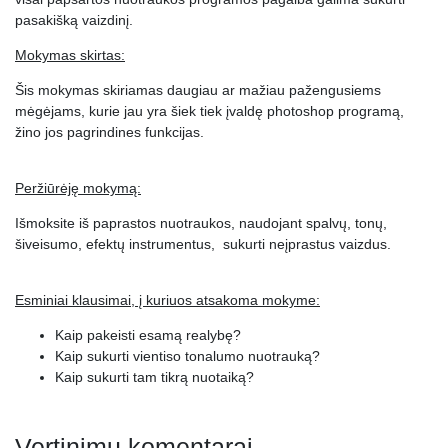
pasakišką vaizdinį.
16.
Šviesos akcentų sukūrimas
0:01:53
Mokymas skirtas:
17.
Spalvinė korekcija portrete išskiriant tam tikras dalis
0:05:58
Šis mokymas skiriamas daugiau ar mažiau pažengusiems
18.
Bendro tono sukūrimas
0:03:11
mėgėjams, kurie jau yra šiek tiek įvaldę photoshop programą,
žino jos pagrindines funkcijas.
19.
Efektų sukūrimas (saulė)
0:06:09
20.
Efektų sukūrimas (rūkas)
0:03:09
Peržiūrėję mokymą:
21.
Kitų objektų uždėjimas ant nuotraukos (lapai)
0:04:18
Išmoksite iš paprastos nuotraukos, naudojant spalvų, tonų,
22.
Ryškumo korekcija
0:03:02
šiveisumo, efektų instrumentus, sukurti neįprastus vaizdus.
23.
Šalto kolorito kūrimas
0:14:09
Esminiai klausimai, į kuriuos atsakoma mokyme:
24.
Kitų objektų uždėjimas ant nuotraukos (lietus)
0:05:52
Kaip pakeisti esamą realybę?
25.
Mokymo santrauka
0:00:45
Kaip sukurti vientiso tonalumo nuotrauką?
Kaip sukurti tam tikrą nuotaiką?
Vertinimų komentarai