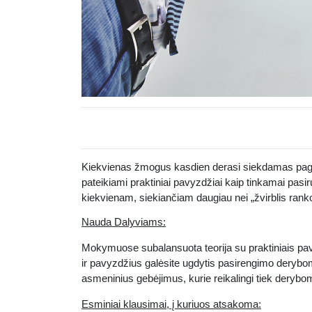
Kiekvienas žmogus kasdien derasi siekdamas page
pateikiami praktiniai pavyzdžiai kaip tinkamai pasi
kiekvienam, siekiančiam daugiau nei „žvirblis ranko
Nauda Dalyviams:
Mokymuose subalansuota teorija su praktiniais pa
ir pavyzdžius galėsite ugdytis pasirengimo derybo
asmeninius gebėjimus, kurie reikalingi tiek deryb
Esminiai klausimai, į kuriuos atsakoma: