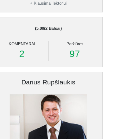
19.
„Didesnis pyragas”
0:09:55
+ Klausimai lektoriui
20.
Asmeninės derybininkų savybės
0:19:50
21.
Kūno ir proto sąsajos
0:08:46
(5.00/2 Balsai)
22.
Jūsų smegenys
0:14:43
KOMENTARAI
Peržiūros
23.
Oponento įtraukimas į derybas
0:00:10
2
97
24.
Klausimų formulavimas
0:11:26
25.
Apklausos schema
0:09:33
Darius Rupšlaukis
26.
Argumentavimo metodai
0:06:23
27.
Svarbiausi argumentai
0:05:53
28.
Stebėkite
0:09:25
29.
Klausimai derybų rezultatams įvertinti
0:14:47
30.
Sudėtingų derybinių situacijų valdymas
0:00:10