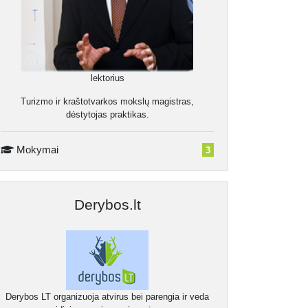
31.
Neaiškus puolimo tikslas
0:09:40
32.
Hiperbolizuotas puolimas
0:06:05
33.
Jo jėgos panaudojimas
0:13:41
lektorius
34.
Derybų kliūtys
0:06:03
Turizmo ir kraštotvarkos mokslų magistras,
dėstytojas praktikas.
35.
Galimi sprendimai
0:01:17
36.
Efektyviausi metodai: „Broniaus metodas“, „Raidė A“, „Profesionalo patarimas“
0:12:15
Mokymai
3
37.
Asmeninės derybininkų savybės
0:00:10
Derybos.lt
38.
Kitos prasmės suteikimas
0:01:35
39.
Neiginiai
0:01:53
40.
Kalbėkite apie save
0:02:50
41.
EQ derybose
0:00:10
Derybos LT organizuoja atvirus bei parengia ir veda