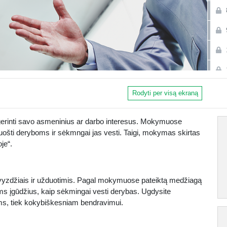
Rodyti per visą ekraną
rinti savo asmeninius ar darbo interesus. Mokymuose
ruošti deryboms ir sėkmngai jas vesti. Taigi, mokymas skirtas
je“.
vyzdžiais ir užduotimis. Pagal mokymuose pateiktą medžiagą
ms įgūdžius, kaip sėkmingai vesti derybas. Ugdysite
oms, tiek kokybiškesniam bendravimui.