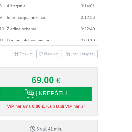
8.
4 žingsniai
0:14:01
9.
Informacijos rinkimas
0:12:36
10.
Žiedinė schema
0:22:40
11.
Derybų telefonu niuansai
0:00:10
12.
Telefoninių pokalbių aspektai
0:06:46
Priskirti
Išsaugoti
Įdėti į krepšelį
13.
Reikėtų vengti
0:02:06
14.
Susitikimo pardavimas
0:08:40
69.00
€
15.
Derybų dimensijos ir įtakotojai
0:17:38
Į KREPŠELĮ
16.
Derybų vedimas
0:00:10
VIP nariams
0,00 €
. Kaip tapti VIP nariu?
17.
Derybų vedimo stadijos
0:04:36
18.
„Beždžionėlių metodas”
0:28:05
6 val. 41 min.