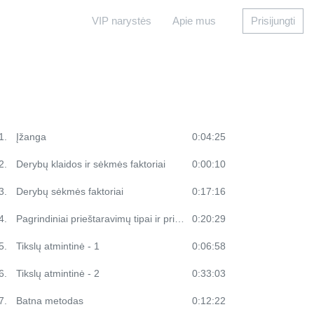
VIP narystės
Apie mus
Prisijungti
1.
Įžanga
0:04:25
2.
Derybų klaidos ir sėkmės faktoriai
0:00:10
3.
Derybų sėkmės faktoriai
0:17:16
4.
Pagrindiniai prieštaravimų tipai ir priežastys
0:20:29
5.
Tikslų atmintinė - 1
0:06:58
6.
Tikslų atmintinė - 2
0:33:03
7.
Batna metodas
0:12:22