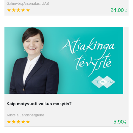
Galimybių Arsenalas, UAB
24.00
€
Kaip motyvuoti vaikus mokytis?
Austėja Landsbergienė
5.90
€