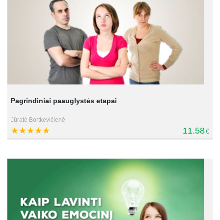
Pagrindiniai paauglystės etapai
Jūratė Bortkevičienė
11.58
€