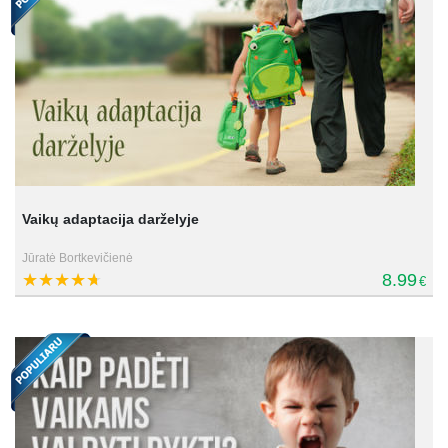
Vaikų adaptacija darželyje
Jūratė Bortkevičienė
8.99
€