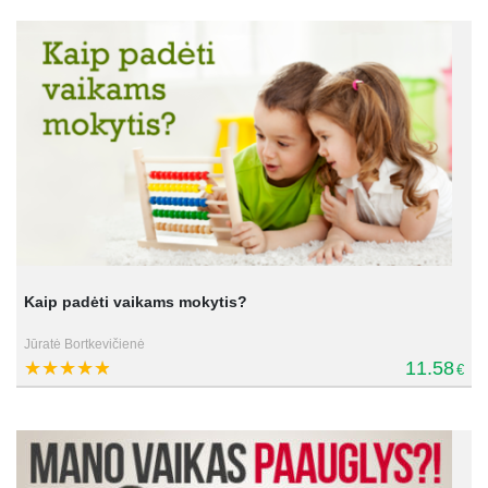
Kaip padėti vaikams mokytis?
Jūratė Bortkevičienė
11.58
€