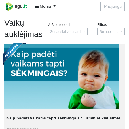
Meniu
Prisijungti
Vaikų
Viršuje rodomi:
Filtras:
Geriausiai vertinami
Su nuolaida
auklėjimas
Kaip padėti vaikams tapti sėkmingais? Esminiai klausimai.