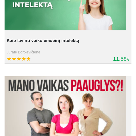
Kaip lavinti vaiko emocinį intelektą
Jūratė Bortkevičienė
11.58
€