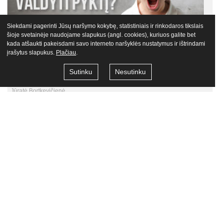
Siekdami pagerinti Jūsų naršymo kokybę, statistiniais ir rinkodaros tikslais
šioje svetainėje naudojame slapukus (angl. cookies), kuriuos galite bet
kada atšaukti pakeisdami savo interneto naršyklės nustatymus ir ištrindami
įrašytus slapukus.
Plačiau
.
Sutinku
Nesutinku
Kaip padėti vaikams valdyti pyktį?
Jūratė Bortkevičienė
11.58
€