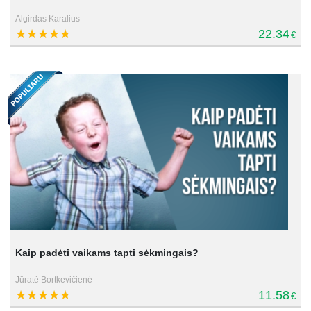
Algirdas Karalius
22.34
€
Kaip padėti vaikams tapti sėkmingais?
Jūratė Bortkevičienė
11.58
€