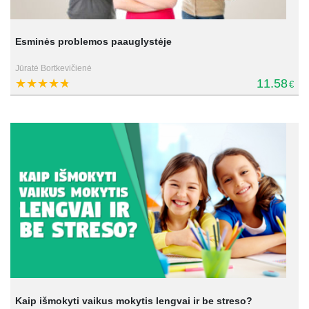
Esminės problemos paauglystėje
Jūratė Bortkevičienė
11.58
€
Kaip išmokyti vaikus mokytis lengvai ir be streso?