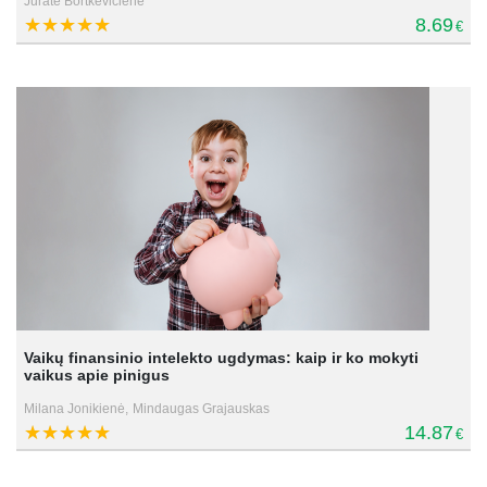
Jūratė Bortkevičienė
8.69
€
Vaikų finansinio intelekto ugdymas: kaip ir ko mokyti
vaikus apie pinigus
Milana Jonikienė,
Mindaugas Grajauskas
14.87
€