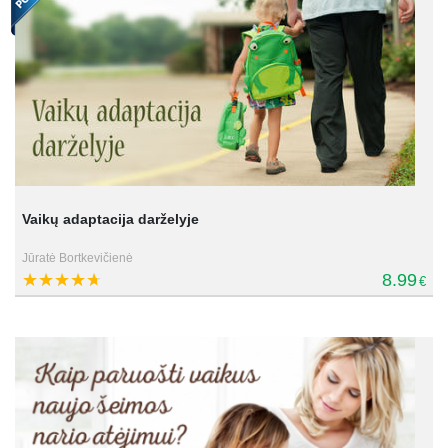
Vaikų adaptacija darželyje
Jūratė Bortkevičienė
8.99
€