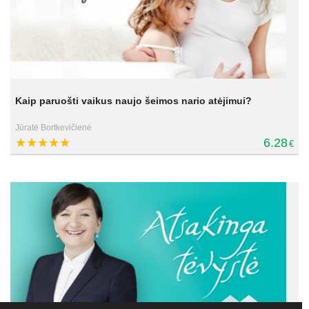
Kaip paruošti vaikus naujo šeimos nario atėjimui?
Jūratė Bortkevičienė
6.28
€