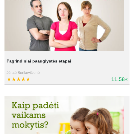
Pagrindiniai paauglystės etapai
Jūratė Bortkevičienė
11.58
€