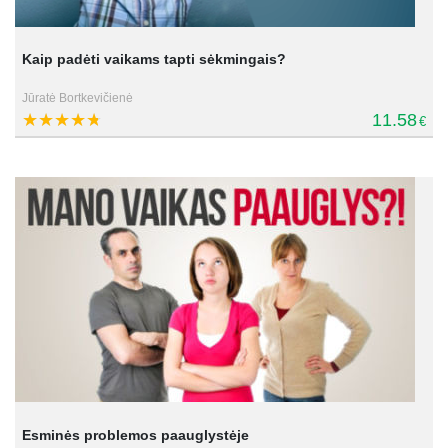
Kaip padėti vaikams tapti sėkmingais?
Jūratė Bortkevičienė
11.58
€
Esminės problemos paauglystėje