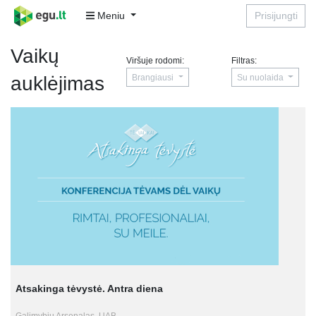
Meniu
Prisijungti
Vaikų
Viršuje rodomi:
Filtras:
Brangiausi
Su nuolaida
auklėjimas
Atsakinga tėvystė. Antra diena
Galimybių Arsenalas, UAB