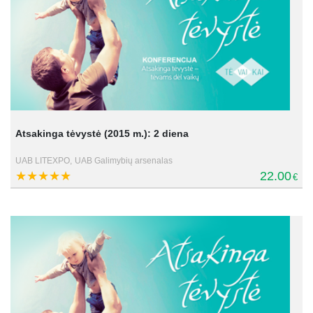
Atsakinga tėvystė (2015 m.): 2 diena
UAB LITEXPO,
UAB Galimybių arsenalas
22.00
€