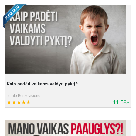
Kaip padėti vaikams valdyti pyktį?
Jūratė Bortkevičienė
11.58
€