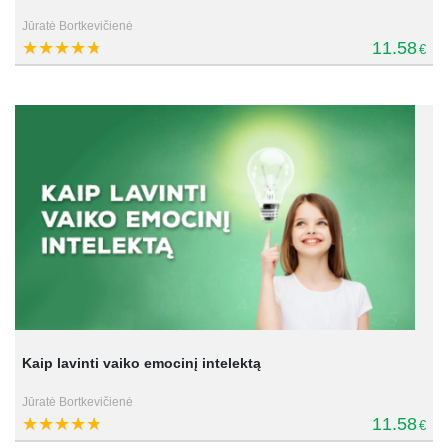
Jūratė Bortkevičienė
11.58
€
Kaip lavinti vaiko emocinį intelektą
Jūratė Bortkevičienė
11.58
€