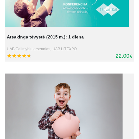
Atsakinga tėvystė (2015 m.): 1 diena
UAB Galimybių arsenalas,
UAB LITEXPO
22.00
€