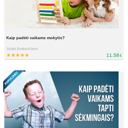
Kaip padėti vaikams mokytis?
Jūratė Bortkevičienė
11.58
€