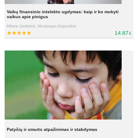
Vaikų finansinio intelekto ugdymas: kaip ir ko mokyti
vaikus apie pinigus
Milana Jonikienė,
Mindaugas Grajauskas
14.87
€
Patyčių ir smurto atpažinimas ir stabdymas