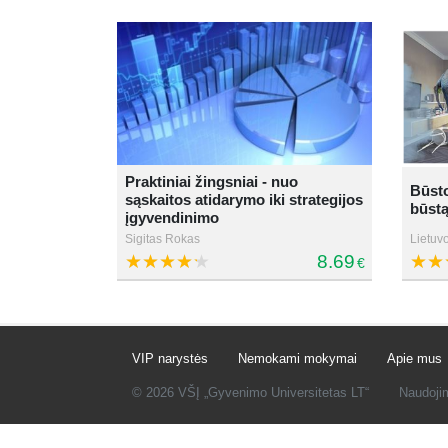
Praktiniai žingsniai - nuo
Būsto
sąskaitos atidarymo iki strategijos
būst
įgyvendinimo
Sigitas Rokas
Lietuvo
8.69
€
VIP narystės
Nemokami mokymai
Apie mus
© 2026 VŠĮ „Gyvenimo Universitetas LT“
Naudoji