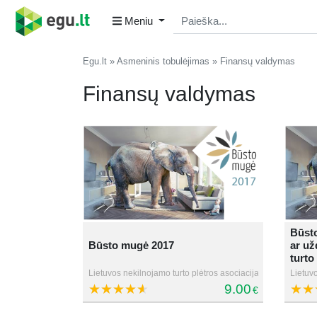
Meniu
Egu.lt
Asmeninis tobulėjimas
Finansų valdymas
Finansų valdymas
Būsto
Būsto mugė 2017
ar už
turto
Lietuvos nekilnojamo turto plėtros asociacija
Lietuvo
9.00
€