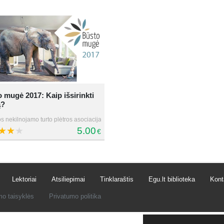
 mugė 2017: Kaip išsirinkti
ą?
s nekilnojamo turto plėtros asociacija
5.00
€
Lektoriai
Atsiliepimai
Tinklaraštis
Egu.lt biblioteka
Kont
mo taisyklės
Privatumo politika