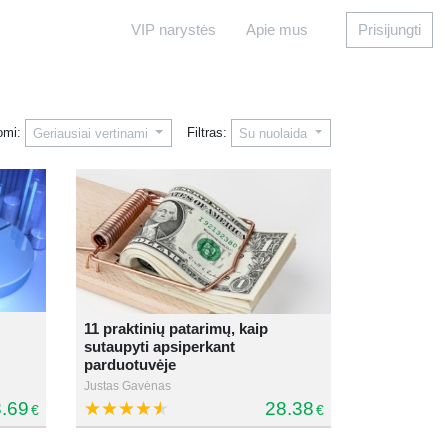
VIP narystės
Apie mus
Prisijungti
omi:
Filtras:
Geriausiai vertinami
Su nuolaida
11 praktinių patarimų, kaip
sutaupyti apsiperkant
parduotuvėje
Justas Gavėnas
.69
28.38
€
€